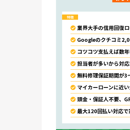
特徴
業界大手の信用回復ロ
Googleのクチコミ2,
コツコツ支払えば数年
担当者が多いから対応
無料修理保証期間が3
マイカーローンに近い
頭金・保証人不要、G
最大120回払い対応