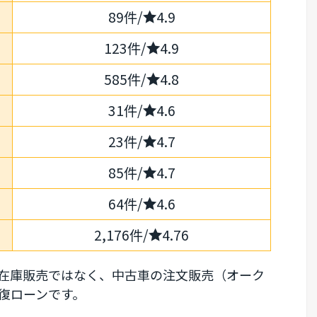
89件/
4.9
123件/
4.9
585件/
4.8
31件/
4.6
23件/
4.7
85件/
4.7
64件/
4.6
2,176件/
4.76
在庫販売ではなく、中古車の注文販売（オーク
復ローンです。