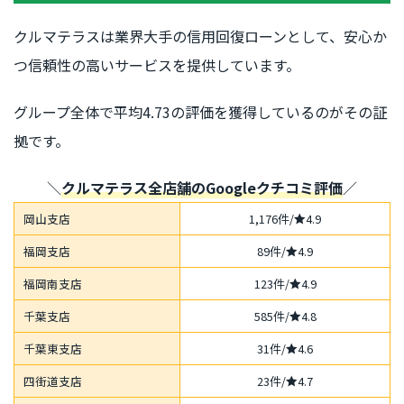
クルマテラスは業界大手の信用回復ローンとして、安心か
つ信頼性の高いサービスを提供しています。
グループ全体で平均4.73の評価を獲得しているのがその証
拠です。
＼
クルマテラス全店舗のGoogleクチコミ
評価
／
岡山支店
1,176件/
4.9
福岡支店
89件/
4.9
福岡南支店
123件/
4.9
千葉支店
585件/
4.8
千葉東支店
31件/
4.6
四街道支店
23件/
4.7