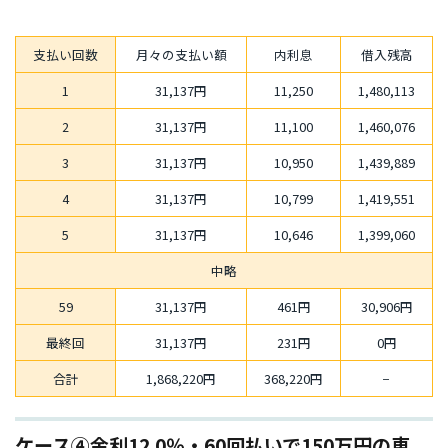
支払い回数
月々の支払い額
内利息
借入残高
1
31,137円
11,250
1,480,113
2
31,137円
11,100
1,460,076
3
31,137円
10,950
1,439,889
4
31,137円
10,799
1,419,551
5
31,137円
10,646
1,399,060
中略
59
31,137円
461円
30,906円
最終回
31,137円
231円
0円
合計
1,868,220円
368,220円
−
ケース④金利12.0％・60回払いで150万円の車