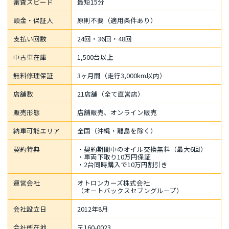
審査スピード
最短15分
頭金・保証人
原則不要（適用条件あり）
支払い回数
24回・36回・48回
中古車在庫
1,500台以上
無料修理保証
3ヶ月間（走行3,000km以内）
店舗数
21店舗（全て直営店）
販売形態
店舗販売、オンライン販売
納車可能エリア
全国（沖縄・離島を除く）
契約特典
・契約期間中のオイル交換無料（最大6回）
・車両下取り10万円保証
・2台同時購入で10万円割引き
運営会社
オトロンカーズ株式会社
（オートバックスセブングループ）
会社設立日
2012年8月
会社所在地
〒160-0023