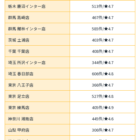
栃木 鹿沼インター店
513件/
4.7
群馬 高崎店
467件/
4.7
群馬 館林インター店
585件/
4.7
茨城 土浦店
403件/
4.7
千葉 千葉店
408件/
4.7
埼玉 所沢インター店
344件/
4.7
埼玉 春日部店
606件/
4.8
東京 八王子店
366件/
4.7
東京 足立店
527件/
4.8
東京 練馬店
405件/
4.9
神奈川 湘南店
445件/
4.6
山梨 甲府店
306件/
4.7