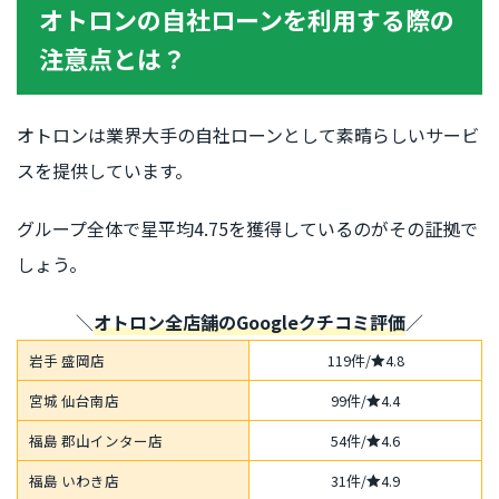
オトロンの自社ローンを利用する際の
注意点とは？
オトロンは業界大手の自社ローンとして素晴らしいサービ
スを提供しています。
グループ全体で星平均4.75を獲得しているのがその証拠で
しょう。
＼
オトロン全店舗のGoogleクチコミ
評価
／
岩手 盛岡店
119件/
4.8
宮城 仙台南店
99件/
4.4
福島 郡山インター店
54件/
4.6
福島 いわき店
31件/
4.9