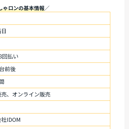
しゃロンの基本情報
／
当日
8回払い
00台前後
間
販売、オンライン販売
社IDOM