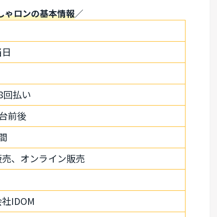
しゃロンの基本情報
／
当日
8回払い
00台前後
間
販売、オンライン販売
社IDOM